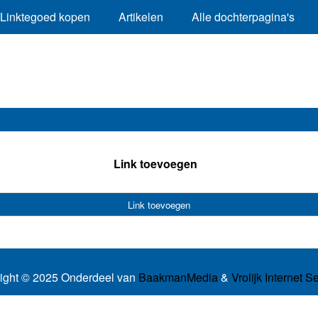
Linktegoed kopen
Artikelen
Alle dochterpagina's
Link toevoegen
Link toevoegen
ight © 2025 Onderdeel van
BaakmanMedia
&
Vrolijk Internet S